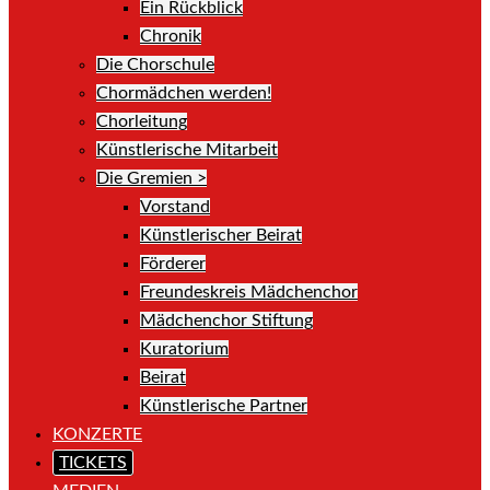
Ein Rückblick
Chronik
Die Chorschule
Chormädchen werden!
Chorleitung
Künstlerische Mitarbeit
Die Gremien >
Vorstand
Künstlerischer Beirat
Förderer
Freundeskreis Mädchenchor
Mädchenchor Stiftung
Kuratorium
Beirat
Künstlerische Partner
KONZERTE
TICKETS