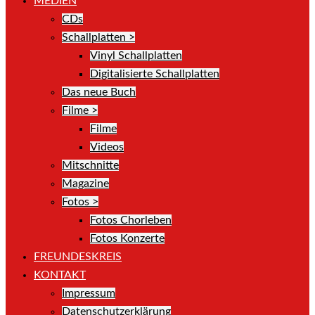
MEDIEN
CDs
Schallplatten >
Vinyl Schallplatten
Digitalisierte Schallplatten
Das neue Buch
Filme >
Filme
Videos
Mitschnitte
Magazine
Fotos >
Fotos Chorleben
Fotos Konzerte
FREUNDESKREIS
KONTAKT
Impressum
Datenschutzerklärung