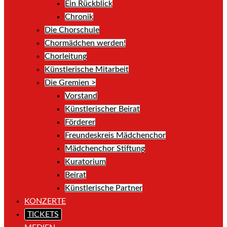
Ein Rückblick
Chronik
Die Chorschule
Chormädchen werden!
Chorleitung
Künstlerische Mitarbeit
Die Gremien >
Vorstand
Künstlerischer Beirat
Förderer
Freundeskreis Mädchenchor
Mädchenchor Stiftung
Kuratorium
Beirat
Künstlerische Partner
KONZERTE
TICKETS