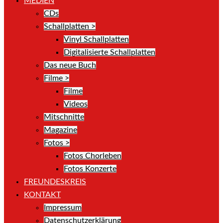
MEDIEN
CDs
Schallplatten >
Vinyl Schallplatten
Digitalisierte Schallplatten
Das neue Buch
Filme >
Filme
Videos
Mitschnitte
Magazine
Fotos >
Fotos Chorleben
Fotos Konzerte
FREUNDESKREIS
KONTAKT
Impressum
Datenschutzerklärung