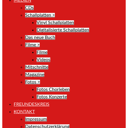
MEDIEN
CDs
Schallplatten >
Vinyl Schallplatten
Digitalisierte Schallplatten
Das neue Buch
Filme >
Filme
Videos
Mitschnitte
Magazine
Fotos >
Fotos Chorleben
Fotos Konzerte
FREUNDESKREIS
KONTAKT
Impressum
Datenschutzerklärung