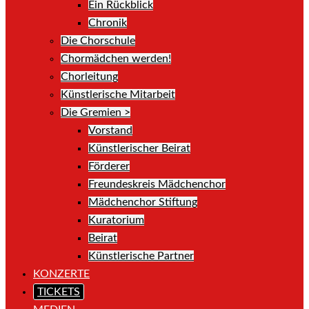
Ein Rückblick
Chronik
Die Chorschule
Chormädchen werden!
Chorleitung
Künstlerische Mitarbeit
Die Gremien >
Vorstand
Künstlerischer Beirat
Förderer
Freundeskreis Mädchenchor
Mädchenchor Stiftung
Kuratorium
Beirat
Künstlerische Partner
KONZERTE
TICKETS