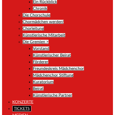
Ein Rückblick
Chronik
Die Chorschule
Chormädchen werden!
Chorleitung
Künstlerische Mitarbeit
Die Gremien >
Vorstand
Künstlerischer Beirat
Förderer
Freundeskreis Mädchenchor
Mädchenchor Stiftung
Kuratorium
Beirat
Künstlerische Partner
KONZERTE
TICKETS