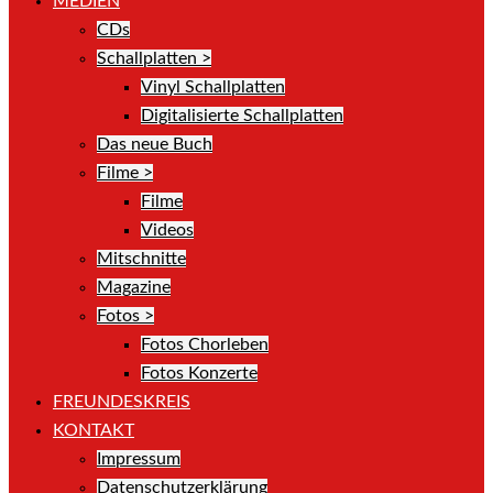
MEDIEN
CDs
Schallplatten >
Vinyl Schallplatten
Digitalisierte Schallplatten
Das neue Buch
Filme >
Filme
Videos
Mitschnitte
Magazine
Fotos >
Fotos Chorleben
Fotos Konzerte
FREUNDESKREIS
KONTAKT
Impressum
Datenschutzerklärung