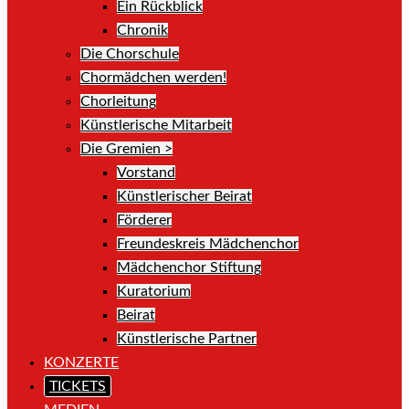
Ein Rückblick
Chronik
Die Chorschule
Chormädchen werden!
Chorleitung
Künstlerische Mitarbeit
Die Gremien >
Vorstand
Künstlerischer Beirat
Förderer
Freundeskreis Mädchenchor
Mädchenchor Stiftung
Kuratorium
Beirat
Künstlerische Partner
KONZERTE
TICKETS