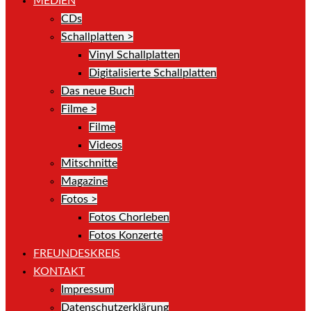
MEDIEN
CDs
Schallplatten >
Vinyl Schallplatten
Digitalisierte Schallplatten
Das neue Buch
Filme >
Filme
Videos
Mitschnitte
Magazine
Fotos >
Fotos Chorleben
Fotos Konzerte
FREUNDESKREIS
KONTAKT
Impressum
Datenschutzerklärung