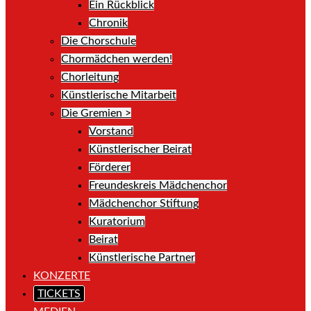
Ein Rückblick
Chronik
Die Chorschule
Chormädchen werden!
Chorleitung
Künstlerische Mitarbeit
Die Gremien >
Vorstand
Künstlerischer Beirat
Förderer
Freundeskreis Mädchenchor
Mädchenchor Stiftung
Kuratorium
Beirat
Künstlerische Partner
KONZERTE
TICKETS