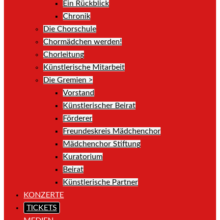
Ein Rückblick
Chronik
Die Chorschule
Chormädchen werden!
Chorleitung
Künstlerische Mitarbeit
Die Gremien >
Vorstand
Künstlerischer Beirat
Förderer
Freundeskreis Mädchenchor
Mädchenchor Stiftung
Kuratorium
Beirat
Künstlerische Partner
KONZERTE
TICKETS