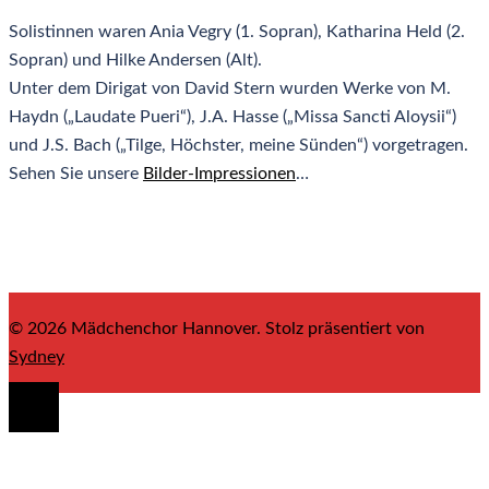
Solistinnen waren Ania Vegry (1. Sopran), Katharina Held (2.
Sopran) und Hilke Andersen (Alt).
Unter dem Dirigat von David Stern wurden Werke von M.
Haydn („Laudate Pueri“), J.A. Hasse („Missa Sancti Aloysii“)
und J.S. Bach („Tilge, Höchster, meine Sünden“) vorgetragen.
Sehen Sie unsere
Bilder-Impressionen
…
© 2026 Mädchenchor Hannover. Stolz präsentiert von
Sydney