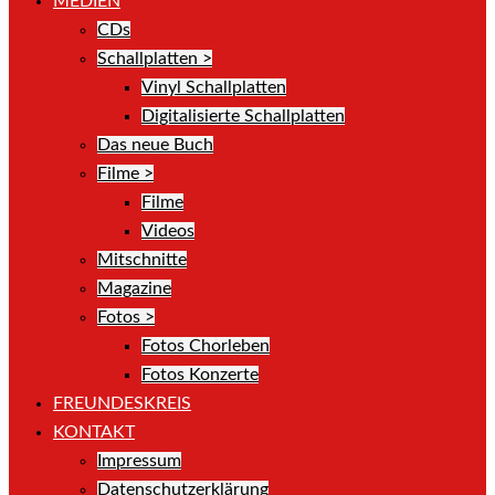
MEDIEN
CDs
Schallplatten >
Vinyl Schallplatten
Digitalisierte Schallplatten
Das neue Buch
Filme >
Filme
Videos
Mitschnitte
Magazine
Fotos >
Fotos Chorleben
Fotos Konzerte
FREUNDESKREIS
KONTAKT
Impressum
Datenschutzerklärung