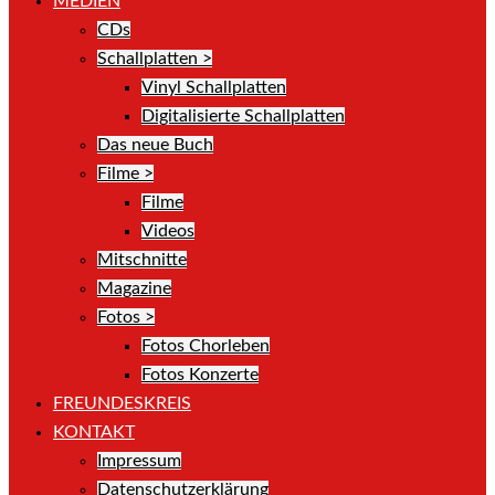
MEDIEN
CDs
Schallplatten >
Vinyl Schallplatten
Digitalisierte Schallplatten
Das neue Buch
Filme >
Filme
Videos
Mitschnitte
Magazine
Fotos >
Fotos Chorleben
Fotos Konzerte
FREUNDESKREIS
KONTAKT
Impressum
Datenschutzerklärung