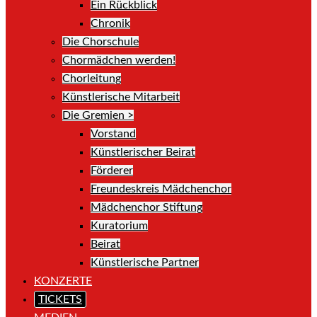
Ein Rückblick
Chronik
Die Chorschule
Chormädchen werden!
Chorleitung
Künstlerische Mitarbeit
Die Gremien >
Vorstand
Künstlerischer Beirat
Förderer
Freundeskreis Mädchenchor
Mädchenchor Stiftung
Kuratorium
Beirat
Künstlerische Partner
KONZERTE
TICKETS