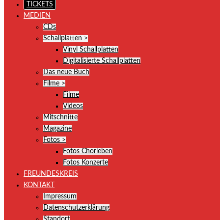
TICKETS
MEDIEN
CDs
Schallplatten >
Vinyl Schallplatten
Digitalisierte Schallplatten
Das neue Buch
Filme >
Filme
Videos
Mitschnitte
Magazine
Fotos >
Fotos Chorleben
Fotos Konzerte
FREUNDESKREIS
KONTAKT
Impressum
Datenschutzerklärung
Standort