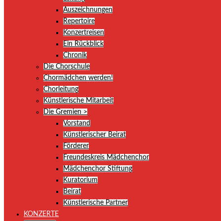
Auszeichnungen
Repertoire
Konzertreisen
Ein Rückblick
Chronik
Die Chorschule
Chormädchen werden!
Chorleitung
Künstlerische Mitarbeit
Die Gremien >
Vorstand
Künstlerischer Beirat
Förderer
Freundeskreis Mädchenchor
Mädchenchor Stiftung
Kuratorium
Beirat
Künstlerische Partner
KONZERTE