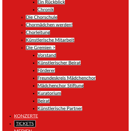
Ein Rückblick
Chronik
Die Chorschule
Chormädchen werden!
Chorleitung
Künstlerische Mitarbeit
Die Gremien >
Vorstand
Künstlerischer Beirat
Förderer
Freundeskreis Mädchenchor
Mädchenchor Stiftung
Kuratorium
Beirat
Künstlerische Partner
KONZERTE
TICKETS