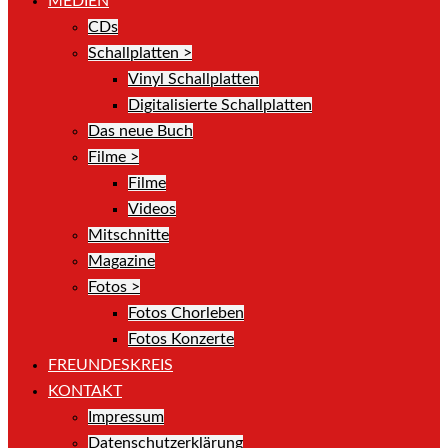
MEDIEN
CDs
Schallplatten >
Vinyl Schallplatten
Digitalisierte Schallplatten
Das neue Buch
Filme >
Filme
Videos
Mitschnitte
Magazine
Fotos >
Fotos Chorleben
Fotos Konzerte
FREUNDESKREIS
KONTAKT
Impressum
Datenschutzerklärung