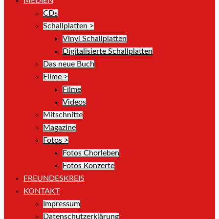
MEDIEN
CDs
Schallplatten >
Vinyl Schallplatten
Digitalisierte Schallplatten
Das neue Buch
Filme >
Filme
Videos
Mitschnitte
Magazine
Fotos >
Fotos Chorleben
Fotos Konzerte
FREUNDESKREIS
KONTAKT
Impressum
Datenschutzerklärung