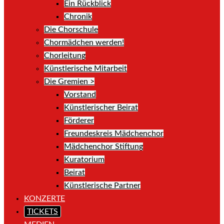
Ein Rückblick
Chronik
Die Chorschule
Chormädchen werden!
Chorleitung
Künstlerische Mitarbeit
Die Gremien >
Vorstand
Künstlerischer Beirat
Förderer
Freundeskreis Mädchenchor
Mädchenchor Stiftung
Kuratorium
Beirat
Künstlerische Partner
KONZERTE
TICKETS